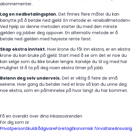
abonnementer.
Lag en nedbetalingsplan.
Det finnes flere måter du kan
benytte på å betale ned gjeld. En metode er «snøballmetoden».
Ved hjelp av denne metoden starter du med den minste
gjelden og jobber deg oppover. En alternativ metode er å
betale ned gjelden med høyeste rente først.
Skap ekstra inntekt.
Hver krone du får inn ekstra, er en ekstra
krone du kan bruke på gjeld. Start med å se om det er noe du
kan selge som du ikke bruker lengre. Kanskje du til og med har
mulighet til å ta på deg noen ekstra timer på jobb.
Belønn deg selv underveis.
Det er viktig å feire de små
seirene. Hver gang du betaler ned et krav så kan du unne deg
noe ekstra, som en påminnelse på hvor langt du har kommet.
Få en översikt över dina inkassoärenden
För dig som är
Privatperson
Skuldrådgivare
Företag
Ekonomisk förvaltare
Ansvarig